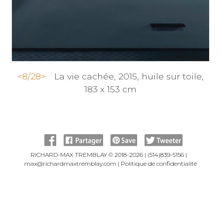
<
8/28
>
La vie cachée, 2015, huile sur toile,
183 x 153 cm
RICHARD-MAX TREMBLAY © 2018-2026 |
(514)839-5156
|
max@richardmaxtremblay.com
|
Politique de confidentialité