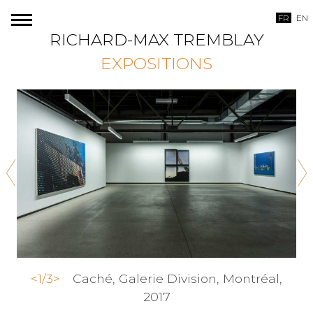
Skip
FR
EN
to
RICHARD-MAX TREMBLAY
content
EXPOSITIONS
<
1/3
>
Caché, Galerie Division, Montréal,
2017